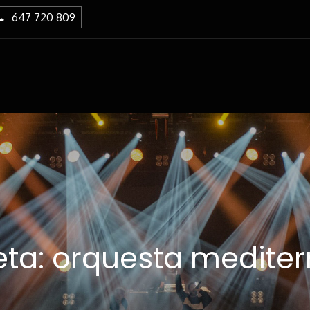
647 720 809
eta:
orquesta medite